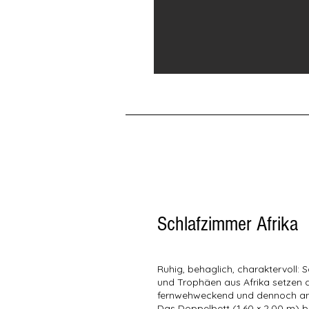
Schlafzimmer Afrika
Ruhig, behaglich, charaktervoll: 
und Trophäen aus Afrika setzen 
fernwehweckend und dennoch an
Das Doppelbett (1,60 × 2,00 m) b