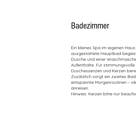
Badezimmer
Ein kleines Spa im eigenen Haus
ausgestattete Hauptbad begeiste
Dusche und einer Waschmaschine
Aufenthalte. Für stimmungsvolle
Duschessenzen und Kerzen berei
Zusätzlich sorgt ein zweites Ba
entspannte Morgenroutinen – id
anreisen.
Hinweis: Kerzen bitte nur beaufs