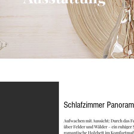
Schlafzimmer Panoram
Aufwachen mit Aussicht: Durch das Fen
über Felder und Wälder – ein ruhiger 
romantische Holzbett im Komfortmaß 1