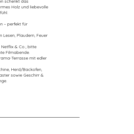
gen schenkt das
mes Holz und liebevolle
fühl.
n – perfekt für
m Lesen, Plaudern, Feuer
etflix & Co.; bitte
nte Filmabende.
rama-Terrasse mit edler
chine, Herd/Backofen,
ster sowie Geschirr &
nge.