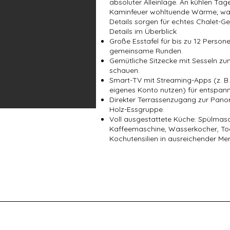
absoluter Alleinlage. An kühlen Ta
Kaminfeuer wohltuende Wärme; war
Details sorgen für echtes Chalet-Ge
Details im Überblick
Große Esstafel für bis zu 12 Persone
gemeinsame Runden.
Gemütliche Sitzecke mit Sesseln zu
schauen.
Smart-TV mit Streaming-Apps (z. B. N
eigenes Konto nutzen) für entspan
Direkter Terrassenzugang zur Pano
Holz-Essgruppe.
Voll ausgestattete Küche: Spülmas
Kaffeemaschine, Wasserkocher, Toa
Kochutensilien in ausreichender Me