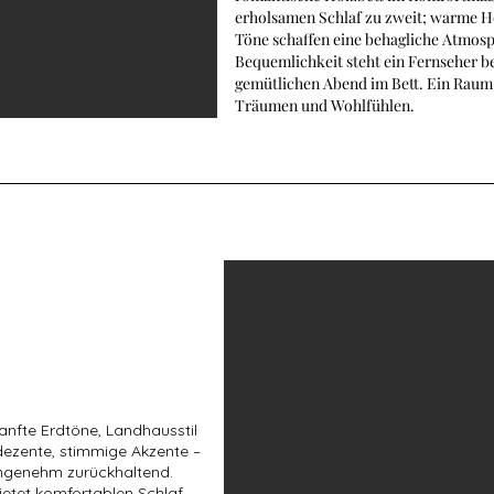
erholsamen Schlaf zu zweit; warme H
Töne schaffen eine behagliche Atmosp
Bequemlichkeit steht ein Fernseher be
gemütlichen Abend im Bett. Ein Rau
Träumen und Wohlfühlen.
Sanfte Erdtöne, Landhausstil
dezente, stimmige Akzente –
genehm zurückhaltend.
ietet komfortablen Schlaf,