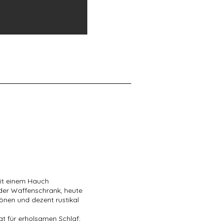
mit einem Hauch
 der Waffenschrank, heute
önen und dezent rustikal
gt für erholsamen Schlaf;